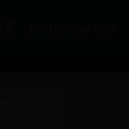
nlihulian.com
新发表
大集团上海盛大网络发展有限公司
舟飞汉水 冲阵扶危主——历史上真
的“常山赵子龙”