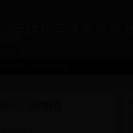
乒乓球世界杯冠军 - ji
足进入世界杯
世界杯巴西对德国
最
0-15㎡）空调报价
盛
扁
实