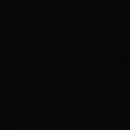
字源里的围棋成语①——举棋不定
举棋不定 [jǔ qí bù dìng]
释义：拿着棋子，不知下哪一着才好。比
意。
出处：《左传·襄公二十五年》：“弈者举棋
谓下棋的人如果拿着棋子主意不定，就不
行动犹豫不决，就不能取得成功。
字源：
举：對舉也。對舉謂以兩手舉之，故其字
从手與聲。居許切。五部。
展开全文
棋 棊 形声。从木，其声。本义：古时通称