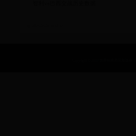
智利vs巴西交战历史数据
2025-05-06 18:34:52
Copyright © 2022 世界杯南美区预选赛_历届乒乓