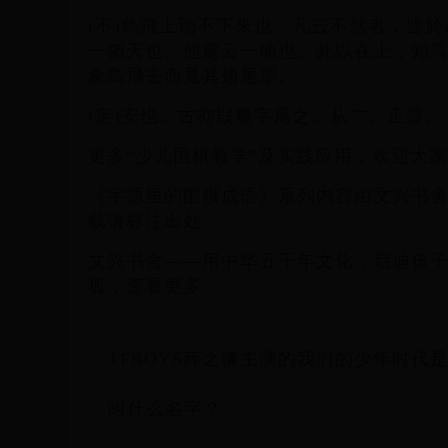
(不)鳥飛上翔不下來也。凡云不然者，皆
一猶天也。他處云一地也。此以在上，知
象鳥飛去而見其翅尾形。
(定)安也。古亦叚奠字爲之。从宀。正聲。
更多“少儿围棋教学”及实践应用，欢迎大
《字源里的围棋成语》系列内容由文兴书
载请标注出处
文兴书舍——用中华五千年文化，启迪孩
狐，查看更多
TFBOYS薛之谦主演的我们的少年时代
叫什么名字？