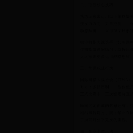
二、取胜核心技巧
熟练玩家常运用以下策略提
变发力方向；力量控制——
动态防御——采用"8字环形
职业拇指大战选手（如美国
住拇指做伸缩练习，或按压
人玩家则更多运用战略思维
三、常见犯规行为
国际拇指大战协会（ITWA
对方；多指压制——偷偷使
正式比赛中，三次犯规将直
民间约定俗成的禁忌还有：
剧烈扭转对方手腕；禁止在
了游戏对公平竞技的重视。
四、创意变体玩法