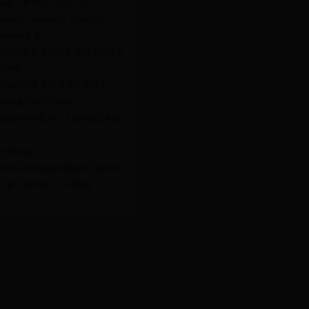
eta旗下都有以下社交产品？​1.
cebook2. Instagram3. WhatsApp4.
ssenger更多
博如何更换卡片背景 添加卡片背景
细教程
蛋液是什麼,全蛋液是什麼啊？
米商城分期付款详解
动服务密码是多少？如何设置和重
？
可梦性格占卜
际足坛冠军最多的国家队，赢得唯
一届“小世界杯”，入围8强