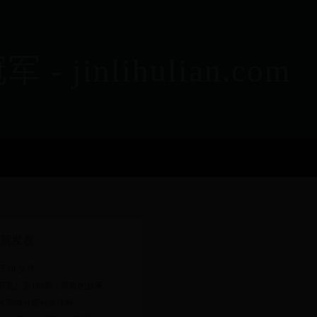
nlihulian.com
新发表
 elf 文件
洞见》第183期：禁歌的故事
米商城分期付款详解