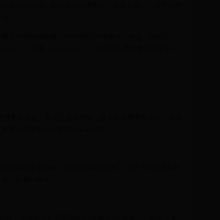
戏不超过15分钟，防止拇指肌腱劳损；特殊人群——关节炎患
参与。
赛后出现持续酸痛，可采用RICE急救法：休息（Rest）、
ession）、抬高（Elevation）。儿童应在柔软地毯或垫子上
拇指摔角锦标赛，采用三局两胜制，设有不同重量级分组。德国
，参赛者需佩戴特制指套以保证公平。
利亚时期的童谣韵律，既能同步双方动作，又给予心理准备时
计数、跺脚计数等。
犯规，可协商判定平局或进入"突然死亡"加赛——先得分者