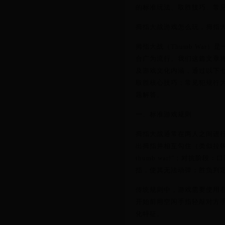
的标准玩法、取胜技巧、常
拇指大战游戏怎么玩，拇指
拇指大战（Thumb Wa
合广为流行。我们这篇文章
及游戏文化内涵，通过以下
取胜核心技巧；常见犯规行为
题解答。
一、标准游戏规则
拇指大战通常在两人之间进
出拇指并相互勾住（类似拉钩动作）
thumb war!"；对抗
指，使其无法动弹；胜负判
传统规则中，游戏需要使用
开始前用空闲手指轻敲对方手
化特征。