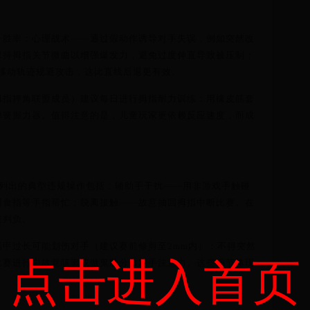
升胜率：心理战术——通过假动作诱导对手失误，例如突然改
保持拇指关节微曲以增强爆发力，避免过度伸直导致被压制；
"移动轨迹规避攻击，这比直线后退更有效。
拇指摔角联盟成员）建议每日进行拇指耐力训练：用橡皮筋套
弹簧握力器。值得注意的是，儿童玩家更依赖反应速度，而成
。
）列出的典型违规操作包括：辅助手干扰——用非游戏手触碰
用食指等手指帮忙；脱离接触——故意抽回拇指中断比赛。在
接判负。
指甲过长可能划伤对手（建议赛前修剪至2mm内）；不得突然
点击进入首页
比赛进行中故意咳嗽或做鬼脸分散对手注意力。这些细节体现