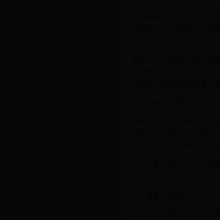
为增加趣味性，全球各地衍
盲战模式——蒙眼进行以考
斯纪录为14小时36分）。
教育工作者还开发出数学拇
同语种念口诀（如法语"Un-deux-tro
改良版本使传统游戏具备了
五、游戏文化背景
拇指大战最早可追溯至19世
校园。迪士尼1997年动画
涨，目前YouTube相关挑
在文化象征层面，这个游戏
战"）。日本还将每年11月1
六、健康安全提示
尽管是低强度游戏，仍需注意