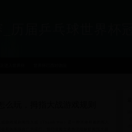
乒乓球世界杯冠军 - ji
足进入世界杯
世界杯巴西对德国
最
怎么玩，拇指大战游戏规则
运行
《
战游戏规则拇指大战（Thumb War）是一种简单有趣的两人
小
聚会和休闲场合广为流行。我们这篇文章将详细解析拇指大战