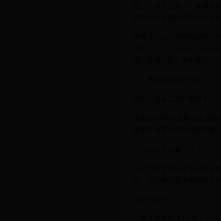
圈）；强度控制——连续游
者或拇指近期受伤者应避免
英国手部治疗师协会建议，若
冰敷（Ice）、压迫（Compr
进行游戏，防止跌倒磕碰。
七、常见问题解答Q&A
拇指大战有正式比赛吗？
美国自2008年起举办全国
和澳大利亚也有区域性联赛
为什么总是先喊"1-2-3-4"？
这个计数节奏源于英国维多
间。现代变异版本包括拍手
如何判断平局？
当双方僵持超过1分钟且都未