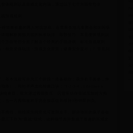
M
见变体规则以及游戏文化内涵，通过以下七个方面带您全
Fa
Me
大战游戏规则
微
r）是一种简单有趣的两人对抗游戏，在世界各地儿童聚会和休闲场
详
将详细解析拇指大战的标准玩法、取胜技巧、常见变体规则以
全
七个方面带您全面了解这个经典的手指游戏：标准游戏规则；
小
；创意变体玩法；游戏文化背景；健康安全提示；7. 常见问
移
置
宝
国
行，基本流程可分为三个阶段：准备动作：双方右手握拳，伸
一
，同时齐声念出经典口诀："1-2-3-4，I declare a
阶段：口诀结束后，双方通过拇指推压、闪避等动作尝试压制对方拇
定：当一方拇指被对手完全按压住并维持3秒钟即判负。
右手拇指，但经双方同意也可改用左手。部分地区的孩子会在
背三下作为"宣战"仪式，这种细节差异形成了有趣的区域文