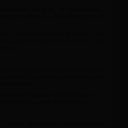
生出多种创新玩法：团队接力赛——多人组成战队轮番出战；
验触觉灵敏度；极限持久战——记录单局最长对抗时间（吉尼
指大战：在压制对手前需快速回答算术题；多语言版——用不
is-quatre, je déclare la guerre des pouces!"）。这些
教学功能。
纪英国工人阶级的酒吧游戏，20世纪30年代经移民传入美国
《大力士海格力斯》中出现的拇指大战场景使其全球知名度暴
战视频播放量已超2亿次。
常被用来比喻势均力敌的较量（如"美中贸易是场拇指大
1日定为"拇指大战日"，因数字1形似竖起的大拇指。
：热身准备——赛前活动手腕关节（顺时针/逆时针各转10