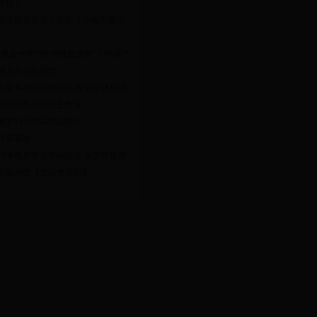
数据！
也可能会癌变！长在 3 个地方要注
“黄金十年”到“持续低迷期”！环保产
进入大分化时代
鱼嘉年华狂欢倒计时 探秘搭建现场
利vs巴西交战历史数据
麦罗LYNN&MILO简介
联军事史
018年俄罗斯世界杯抽签 俄罗斯世界
小组分组【含抽签规则】