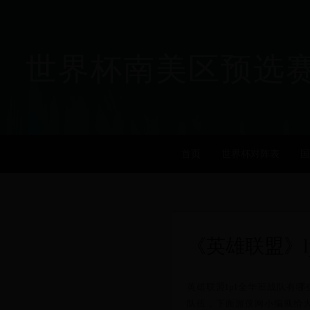
世界杯南美区预选赛_历届
首页
世界杯对阵表
国
《英雄联盟》l
英雄联盟lpl全华班战队有
队伍，下面游侠网小编就给大