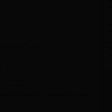
卷
痣
些
意
从
业
斗
智
琳
angyuan、LWX、Ming
苏
2
杯
ht、Elk、On
、JackeyLove、Mekio
雄联盟lpl全华班战队介绍，希望能够帮助到大家，更多精彩
侠网。