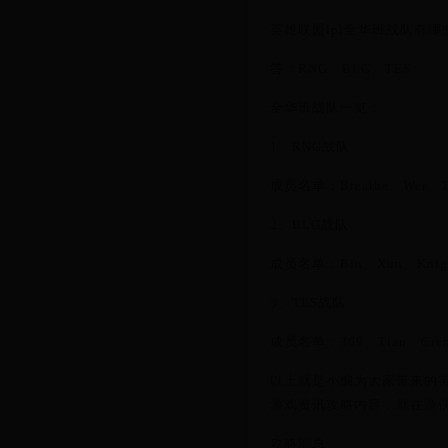
英雄联盟lpl全华班战队有哪
答：RNG、BLG、TES
全华班战队一览：
1、RNG战队
成员名单：Breathe、Wei、T
2、BLG战队
成员名单：Bin、Xun、Knig
3、TES战队
成员名单：369、Tian、Creme
以上就是小编为大家带来的英
游戏资讯攻略内容，就在游
攻略汇总