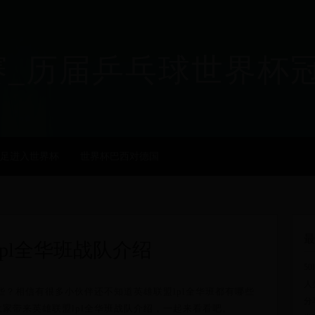
乒乓球世界杯冠军 - ji
足进入世界杯
世界杯巴西对德国
最
pl全华班战队介绍
5
人
哪些？相信有很多小伙伴还不知道英雄联盟lpl全华班都有哪些
分
家带来英雄联盟lpl全华班战队介绍，一起来看看吧。