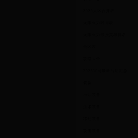
2025大区合并表
无限火力时间表
无限火力最强英雄排名
合区表
攻略大全
2025官网最新活动汇总
装备
神话装备
法术装备
移动装备
攻击装备