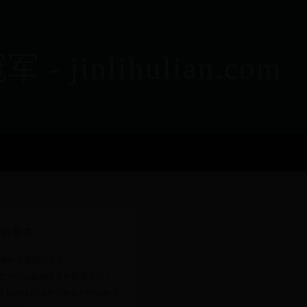
nlihulian.com
新发表
0l电热水器能洗多久
类为什么要加快太空探索步伐？
享如何设计调查问卷&怎样分析问