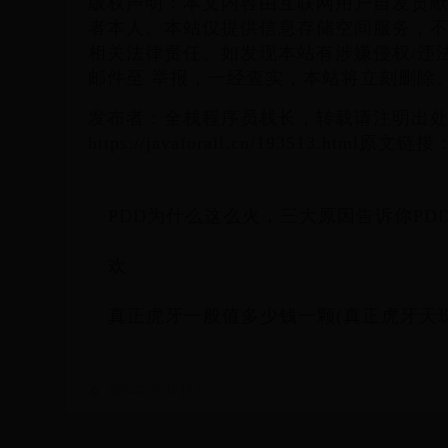
版权声明：本文内容由互联网用户自发贡
者本人。本站仅提供信息存储空间服务，
相关法律责任。如发现本站有涉嫌侵权/违
邮件至 举报，一经查实，本站将立刻删除
发布者：全栈程序员栈长，转载请注明出
https://javaforall.cn/193513.html原文链接：ht
PDD为什么这么火，三大原因告诉你PD
欢
真正虎牙一般值多少钱一颗(真正虎牙天
2025-07-25 11:17:22