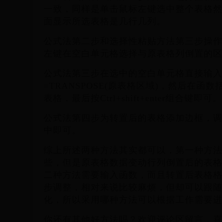
一致，同样是单击鼠标左键选中整个表格
面显示所选表格是几行几列。
公式法第二步和选择性粘贴方法第三步操
左键在空白单元格选择与原表格列倒置的
公式法第三步在选中的空白单元格直接输
=TRANSPOSE(原表格区域)，然后在函
表格，最后按Ctrl+shift+enter组合键即可。
公式法第四步为转置后的表格添加边框，
中即可。
综上所述两种方法其实都可以，第一种方
些，但是原表格数据变动行列倒置后的表
二种方法需要输入函数，而且转置后表格
步调整，相对来说比较麻烦，但却可以跟
化，所以采用哪种方法可以根据工作需要
你还有其他好方法吗？欢迎评论区留言，喜