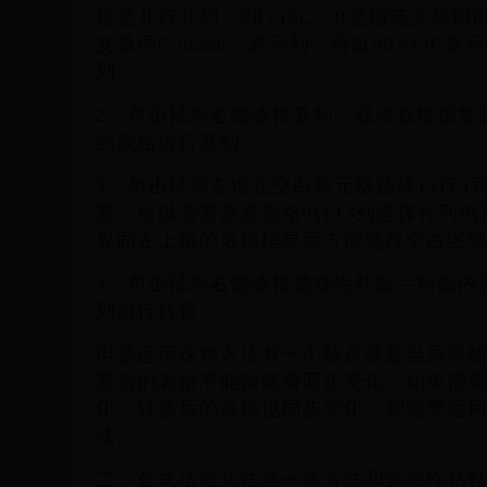
格是几行几列，9R×13C：R是指英文单词R
文单词Column，表示列，所以9R×13C表
列。
2、单击鼠标右键选择复制，或者直接按复制快
的表格进行复制。
3、单击鼠标左键在空白单元格选择13行9
置，所以需要跟原表格9行13列选择行列
界面左上角的名称框显示方便选择空白区
4、单击鼠标右键选择选择性粘贴—粘贴内
列进行转置。
但是运用这种方法有一个缺点就是当原表
置后的表格不能跟随着同步变化，如果需
化，转换后的表格也同步变化，则需要运
法。
二、公式法公式法第一步方法和选择性粘