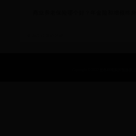
商业养老保险哪个好？年金险和增额终
2025-05-29 05:54:09
Copyright © 2022 世界杯南美区预选赛_历届乒乓