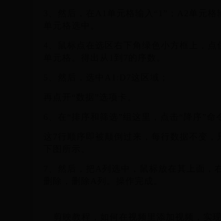
3、然后，在A1单元格输入“1”；A2单元格
单元格选中。
4、鼠标点在选区右下角绿色小方框上，点
单元格。得出从1到7的序数。
5、然后，选中A1:D7这区域；
再点开“数据”选项卡。
6、在“排序和筛选”组这里，点击“降序”命
这7行顺序即被颠倒过来，每行数据不变，
下图所示。
7、然后，把A列选中，鼠标放在其上面，
删除，删除A列。操作完成。
剪映教程，如何在视频里添加视频，实