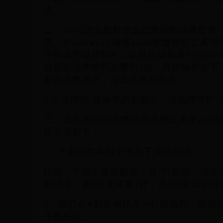
注。
二、excel怎么把数据反过来排列品牌型号：
统：Windows11 设置excel把数据反
序和筛序设置即可。以联想拯救者Y9000P电
数据反过来排列步骤为2步，具体操作如下：
在选中数据后，点击排序和筛序。
2 点击降序 在展开的界面中，点击降序即
三、怎么使excel的数据顺序倒过来使exc
作方法如下：
1、下面以简单例子演示下操作方法。
比如，下图中表格数据；有7行数据；现在
倒过来。第7行变成第1行，第6行变成第2
2、我们在A列左侧插入一行辅助列。辅助
下图所示。