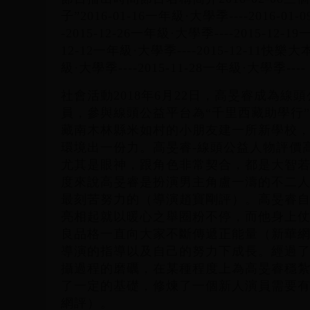
子”2016-01-16一年級·大學季----2016-01
-2015-12-26一年級·大學季----2015-12-19
12-12一年級·大學季----2015-12-11快樂大本營
級·大學季----2015-11-28一年級·大學季----
社會活動2018年6月22日，高旻睿成為線
員，參與線頭公益平台為“千里西藏助學行
藏南木林縣米如村的小朋友建一所新學校
環境出一份力。高旻睿-線頭公益人物評價
尤其是眼神，跟角色非常契合，都是大智
度來說高旻睿是扮演男主角盧一濤的不二
最刻苦努力的（導演趙寶剛評）。高旻睿
亮相起就以暖心之舉圈粉不停，而他身上
良品格一直向大家不斷傳遞正能量（新華
導演的指導以及自己的努力下成長。經過
攝過程的磨礪，在某種程度上為高旻睿穩
了一定的基礎，修煉了一個新人演員需要
網評）。