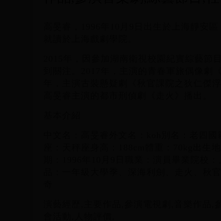
高旻睿，1996年10月9日出生於上海靜安
就讀於上海戲劇學院。
2015年，因參加湖南衛視校園紀實綜藝節
到關注。2017年，主演的青春軍旅偶像劇
年，主演古裝懸疑劇《秋官課院之狄仁傑浮世
高旻睿主演的都市刑偵劇《走火》播出。
基本介紹
中文名：高旻睿外文名：koh別名：老四
座：天秤座身高：188cm體重：70kg出
期：1996年10月9日職業：演員畢業院校
品：一年級大學季、深海利劍、走火、秋
奇
演藝經歷,主要作品,參演電視劇,音樂作品,
會活動,人物評價,