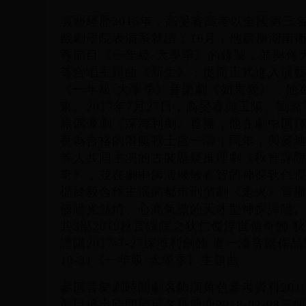
演藝經歷2015年，高旻睿高考以全國第三
戲劇學院表演系就讀；10月，他參加湖南
秀節目《一年級·大學季》的錄製，並與佟
等合唱主題曲《新生》，從而正式進入演藝圈
《一年級·大學季》音樂劇《如果愛》，他
東。2017年7月27日，高旻睿與王陽、劉
旅偶像劇《深海利劍》首播，他在劇中演
長為合格的潛艇戰士盧一濤；同年，與麥
等人共同主演的古裝懸疑推理劇《秋官課
奇》，並在劇中飾演機敏睿智的神探狄仁傑。
檔於毅合作主演的都市刑偵劇《走火》首
個陽光熱情、心高氣傲的天才型神探譚陽
共3部2019秋官課院之狄仁傑浮世傳奇飾 狄仁傑
譚陽2017-7-27深海利劍飾 盧一濤音樂作品
10-31《一年級·大學季》主題曲
參演音樂劇時間劇名飾演角色參考資料201
節目播出時間節目名稱簡介2018-02-08