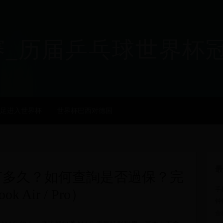
乒乓球世界杯冠军 - ji
足进入世界杯
世界杯巴西对德国
最
期有多久？如何查詢是否過保？完
手
 Air / Pro）
钟
金