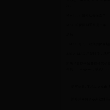
詢。
Macbook 如何延長保固？
MAC 的保固期通常是一年，如
總結
1.MAC 可以一鍵查詢保固
2.輸入 MAC 序號以後，
如果你喜歡學習各種科技軟體
專頁、Instagram，以及Li
新买苹果7手机怎么充电
撱嗥戍�餌裦�典𪑛銝芸