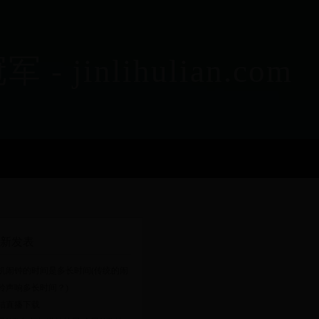
nlihulian.com
新发表
机闹钟的时间是多长时间(传统的闹
铃声响多长时间？)
桔直播下载