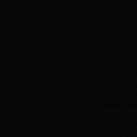
▼接著你會看到 MAC 的
2.檢查 MAC 服務與支援的
▼接著切到 MAC 資訊面
▼MAC 會跳出通知，告知你
擊「允許」即可。
3.登入 Apple 官網
▼接著會自動打開網頁，需要你登入
▼然後你就可以在 Appl
起來的 MAC 序號，點擊「
4.Mac 查詢保固期跟保固狀
▼最後 Apple 官網頁面
期，下方的「維修和服務範
當你想一鍵查詢 MAC 的