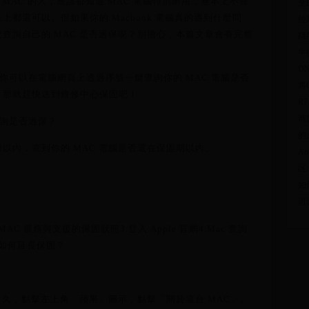
 MAC 的人，應該都知道 MAC 電腦特別耐用，基本上不會
全
都還可以。但如果你的 Macbook 電腦真的遇到什麼問
拉
查詢自己的 MAC 是否過保呢？別擔心，本篇文章會有完整
韤
牛
D
，你可以在電腦網頁上透過序號一鍵查詢你的 MAC 電腦是否
将
，那就趕快送到維修中心保固吧！
R
两
查詢是否過保？
的
以內，查到你的 MAC 電腦是否還在保固期以內。
An
区
如
语
 MAC 服務與支援的保固狀態3.登入 Apple 官網4.Mac 查詢
k 如何延長保固？
有多久，點擊左上角「蘋果」圖示，點擊「關於這台 MAC」。