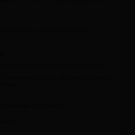
果你有買 Apple care 則保固期可以延長為三年。
期限。
就可以在蘋果官網頁面查詢到你的 MAC 是否還在保固期以內。
，想得知各種科技新知與資訊，歡迎追蹤科技兔的 FB 粉絲
ne 官方帳號。
 新买苹果手机第一次充电正确方法？
蝱�剖枂