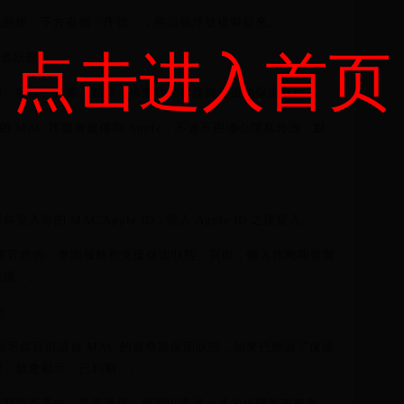
資訊面板，下方有個「序號」，將這個序號複製起來。
点击进入首页
保固狀態
板的「服務」頁面，點擊「檢查我的服務與支援的保固狀態」。
的 MAC 序號會被傳到 Apple，不過不用擔心隱私外洩，點
你的 MAC Apple ID，輸入 Apple ID 之後登入。
e 蘋果官網的「查詢服務和支援保固狀態」頁面，輸入你剛剛複製
繼續」。
態
就會顯示你目前這台 MAC 的服務跟保固狀態，如果已經過了保固
圍」就會顯示「已到期」。
保固期是否還在、是否過保，就可以透過上述的步驟教學來查