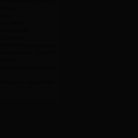
民K歌如何知道被拉黑 全民K歌被
黑检测方法
的解释
頓第三運動定律
NF攻速流装备搭配
CDA转换为MP3
7显卡和R5显卡性能对比分析（探索
款显卡的优势与差异，选择适合您
游戏需求）
droid手机调整/data分区和/sdcard分
何在 Android 13 上更改每个应用的
言