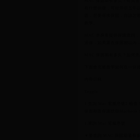
MAC 保固期有多久？有買過
有什麼損壞，可能用個五年以上
題，想要尋求保固，你該怎麼
教學。
MAC 本身有提供保固查詢
過保，如果還在保固期以內
MAC 保固期有多久？如何
下面會完整教學如何在一分鐘
內容目錄
Toggle
1.查詢 Mac 電腦序號2.檢查
保固期跟保固狀態Macboo
1.查詢 Mac 電腦序號
▼要查詢 MAC 保固期還