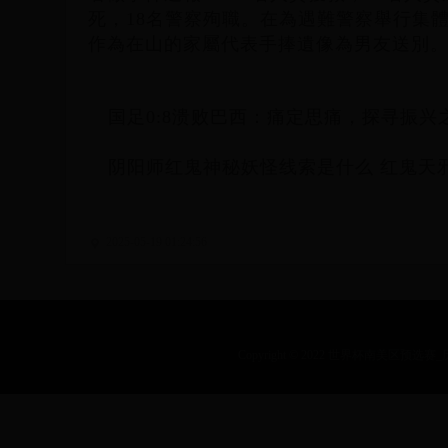
死，18名警察殉職。在為遇難警察舉行集
作為在山的家屬代表手捧遺像為男友送別
国足0:8溃败巴西：痛定思痛，探寻振兴
阴阳师红鬼神秘妖怪线索是什么 红鬼天
2025-05-19 01:24:56
Copyright © 2022 世界杯南美区预选赛_历届乒乓