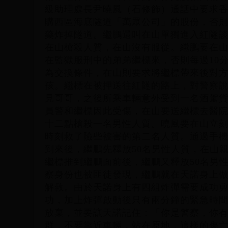
級助理處長尹曉風（石修飾）通話中要求香
購西區海底隧道「萬眾公司」的股份，否則會
藥炸掉隧道。繼鵬還叫在山單獨進入紅隧
在山槍殺人質，在山沒有服從。繼鵬要在山
在監獄服刑中的弟弟繼標來，否則每過10
為交換條件，在山則要求將繼標帶來後對方
孩。繼標在被押送往紅隧的路上，對警察
見哥哥，之後所乘車輛意外受到一名酒駕
員警和繼標因此受傷，在山要送繼標去醫
十二點槍殺一名男性人質。曉風要在山立
時刻救了險些被害的第二名人質。通過手
到來後，繼鵬先釋放50名男性人質，在山
繼標推到繼鵬面前後，繼鵬又釋放50名男
察身份也被匪徒發現，繼鵬就在天諾身上
解救。由於天諾身上有四組炸彈需要成功剪
功，加上炸彈啟動後只有兩分鐘的緊急時
放棄，並要讓天諾記住：「你是警察，你
群，不要靠近車輛，站在原地，這樣的傷