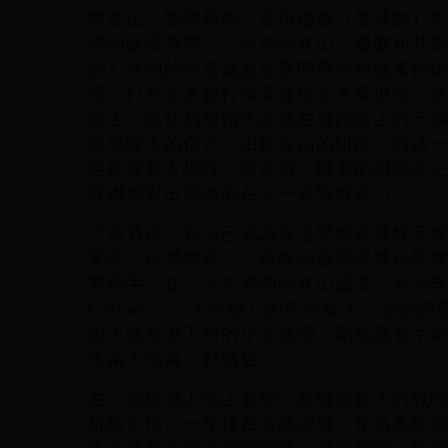
章在山（劉德華飾）是洪繼鵬（姜武飾）
弹的臥底警察，一次包括在山、繼鵬和其
飾）在內的六名成員在夜間乘坐兩輛車持
库，打死多名銀行保安並搶走大量現金。
路上，匪徒利用預先設置在逃跑路上的三
造成較大的傷亡。由於在山的阻撓，同搭
匪徒被警方抓獲，而在另一輛車的繼鵬等
此繼鵬對出賣他的在山一直懷恨在心。
六個月後，在山已成為香港警務處爆炸品
業的「拆彈專家」，爆炸品處理課警長阿
要助手。在一次去酒吧時在山認識一名叫
Carmen）（宋佳飾）的年輕女子，通過
国大陆來港工作的小学教师，剛離異有半
求兩人成為一對情侶。
在一個建築工地上發現一枚體型龐大的戰
拆除引信。一年後在泰緬邊境，作為毒販