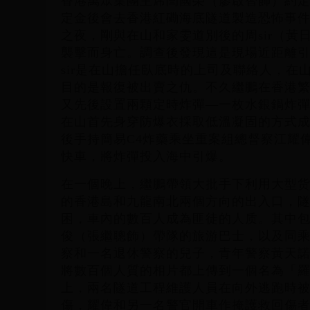
香港萬眾集團主席閆國榮（廖啟智飾）約定，
定金後會去香港紅磡海底隧道製造恐怖事
之夜，剛與在山和家雯道別後的周sir（黃
襲擊而身亡。調查後發現這是現場近距離引
sir是在山擔任臥底時的上司及聯絡人，在
目的是報復被出賣之仇。不久繼鵬在香港
又先後設置兩顆定時炸彈—一枚水銀鍋炸彈
在山首先身穿防爆衣採取低溫凝固的方式
後手持簡易C4炸藥乘坐重案組總督察江耀
快車，將炸彈投入海中引爆。
在一個晚上，繼鵬帶領大批手下利用大型
的香港島和九龍南北兩個方向的出入口，
困，車內的數百人成為匪徒的人质。其中
俊（張繼聰飾）帶隊的旅游巴士，以及同
察和一名退休警察的兒子，青年警察黃天
將數百個人質的相片都上傳到一個名為「
上，兩名隧道工程維護人員在向外逃跑時
傷，耀偉和另一名警官開車作掩護救回傷