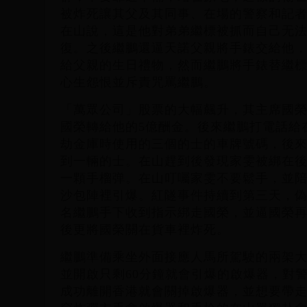
被炸死讓其父及其同事、在場的警察和記
在山說，這是他對弟弟繼標被抓而自己无
復。之後繼鵬還逼天諾父親將手錶交給他
給父親的生日禮物，然而繼鵬將手錶替繼
心生怨恨並斥責咒罵繼鵬。
「萬眾公司」股票的大幅飆升，其主席國
國榮轉給他的5億酬金。後來繼鵬打電話給
劫金庫時使用的三個的士的車牌號碼，後
到一輛的士。在山趕到後發現家雯被綁在
一顆手榴弹。在山叮囑家雯不要鬆手，並
沙包陣裡引爆。紅隧事件持續到第三天，
名繼鵬手下收到指示綁走國榮，並逼國榮
後更將國榮關在貨車裡炸死。
繼鵬準備乘坐外面接應人馬所駕駛的兩架
並開啟只剩60分鐘就會引爆的啟爆器，對
成功離開香港就會關掉啟爆器，並想要帶