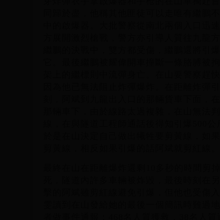
穿炸彈衣手拿啟爆器和手枪的在山單獨赴
同歸於盡，他稱其他匪徒可以走唯有繼鵬
中的啟爆器。大批警察從南北兩個入口迅
方展開激烈槍戰，警方亦引導人質往九龍
繼鵬的決戰中，雙方都受傷，繼鵬還將引
它。最後繼鵬被耀偉開車撞斷一條胳膊被
架上的繼標則中流彈身亡。在山要警察趕
因為他已無法阻止炸彈爆炸。在距離炸彈
刻，阿斌到九龍出入口的那輛貨車下面，
那輛車下，由於線路太過複雜，在山無法
線，在與隧道工程師通話後得知引爆500
於是在山決定自己做出犧牲要剪黃線，如
剪黃線，相反如果引爆的話阿斌就剪紅線
最終在山在距離爆炸還剩10多秒的時間剪
死，隧道內許多車輛被炸毀，最後時刻在
擊的阿斌雖剪紅線避免引爆，但他也受傷
雯讀到在山發給她的最後一個簡訊時難過
者做事件通報：468名人質獲救，38名人質