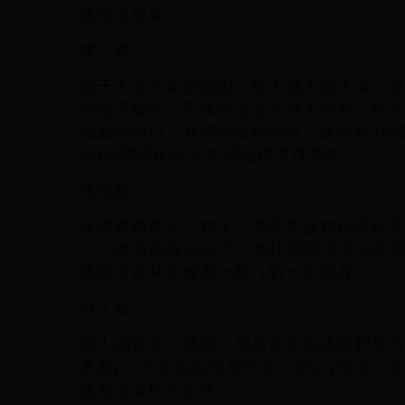
血那么简单。
矮人贼
由于大众审美的原因，矮人贼人数不多，
都是不错的。石像形态这个矮人特长，抵
流血的伤口，并增加自然护甲。这是对a和
dot伤害高的职业对战是很有优势的。
侏儒贼
侏儒贼模型小，对于一些新手敌对玩家很
人。然后就被ooxx了，也比较萌很多玩家
逃命专家其实效果一般（解一次定身）
狼人贼
狼人的特长：恶意，加暴击和疾步夜行加
果在pve可自由走位加伤害，在pvp里面
速度没有疾风步快。