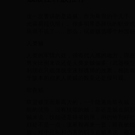
这一次要讲的是盗贼，作为暴雪的干儿子，
光容易拉仇恨）。很多明星选择玩的职业
块就不说了……那么，玩盗贼选哪个种族
人类贼
人类的军情六处，很有代入感的地方，现
男女比例来说还是人类女贼偏多（武器模
利现在只能摆脱变速和诱捕的效果，相比
于版本的积累人类贼的数量还是很可观。
暗夜贼
联盟贼里面最高大的，一个隐遁给暗夜贼
能的优势，没有技能的贼，那还是躲在阴
贼来说，技能还是得省的用，用的恰到好
好处不是一点：涨星和再来一套，暗夜敏
族，对于控制和伤害的职业盗贼来说。那