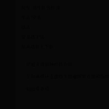
类型:动作角色扮演
平台:安卓
状态:
安卓版下载
苹果版暂无下载
穿越火线雷神价格介绍
公孙离带什么技能？国服阿离直言闪现
仙也喜欢用
2025-05-20 12:50:41