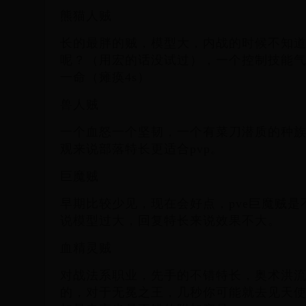
熊猫人贼
长的最胖的贼，模型大，内战的时候不知
呢？（用宏的话没试过），一个控制技能
一命（瘫痪4s）
兽人贼
一个血怒一个坚韧，一个有菜刀潜质的种
观来说部落特长更适合pvp。
巨魔贼
早期比较少见，现在会好点，pve巨魔贼
说模型过大，回复特长来说效果不大。
血精灵贼
对战法系职业，先手的不错特长，奥术洪
的，对于无冕之王，几秒你可能就去见天