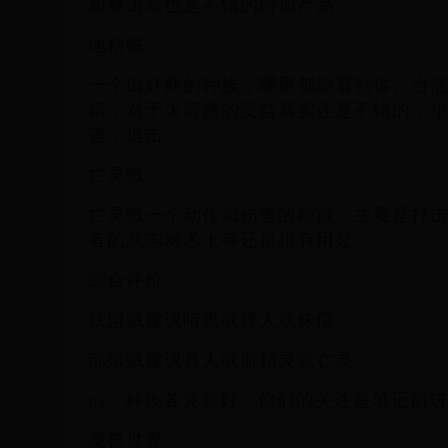
加暴击率也是不错的附加产品。
地精贼
一个出奸商的种族，哪里都能看到你。当
精，对于火箭跳的受益其实还是不错的，
害，追击。
亡灵贼
亡灵贼一个动作加伤害的种族，主要是打
者的意志对术士等还是很有用处。
综合评价：
联盟贼建议暗夜或矮人或侏儒
部落贼建议兽人或血精灵或亡灵
ps：种族各凭喜好，你们的关注是笔记前
魔兽世界